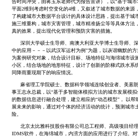
告时间冲突，由蒋玉东老师代为报告宣讲），以“基于城市
平面2维到考虑时空变化的4维，又叙述了城市数据的来源
了构建城市大数据平台设计的具体设计思路，提出基于城
施三维重构，城市灾害管理，城市精准扬尘等等具体方法
真的效果，提出现代化管理和预防灾害的措施。
深圳大学硕士生导师、南澳大利亚大学博士生导师、深
中的应用－－－以武汉军运村为例”为题，以诙谐幽默的
为案例研究对象，结合设计目标、场地特征与海绵城市设
小区，结合场地的地形特征，设计了创新的阶梯式跌水系
同降雨重现期下的响应情况。
麻省理工学院硕士、数据科学领域连续创业者、美蒽朗
事王志永总裁，以“基于多智能体模拟方法的城市发展模拟
的数据信息进行融合处理，建立相应的“动态模型”， 以
展未来的影响，通过对个体的经济活动的统计，预测城市
险。
北京太比雅科技股份有限公司总工程师、高级项目经理倪付燕
IDMS软件，在海绵城市，内涝方面的应用进行了介绍。对T