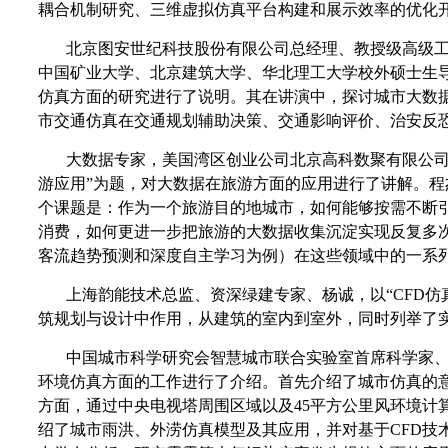
耦合机制研究、三维虚拟仿真平台构建和展示效率的优化
北京图安世纪科技股份有限公司总经理、教授级高级
中国矿业大学、北京建筑大学、华北理工大学校外硕士生导
仿真方面的研究进行了说明。其在讲演中，探讨城市大数
市交通仿真在交通规划辅助决策、交通影响评价、治安反
大数据专家，美国湾区创业公司北京高科数聚有限公司（Gaus
游应用”为题，对大数据在旅游方面的应用进行了讲解。
个课题是：作为一个旅游目的地城市，如何能够按需不断
消费，如何更进一步把旅游的大数据收集沉淀实现反复多
客流趋势预测和深度自主学习为例）在这些领域中的一系
上海韵能技术总监、资深绿建专家、杨诚，以“CFD仿
筑规划与设计中作用，从建筑的室内到室外，同时列举了实
中国城市科学研究会智慧城市联合实验室首席科学家、
环境仿真方面的工作进行了介绍。首先介绍了城市仿真的
方面，通过中央电视塔周围区域以及45平方公里风环境计
绍了城市雨洪、外涝仿真模型及其应用，并对基于CFD技